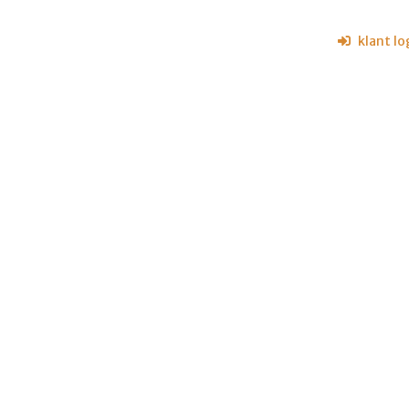
klant lo
Home
O